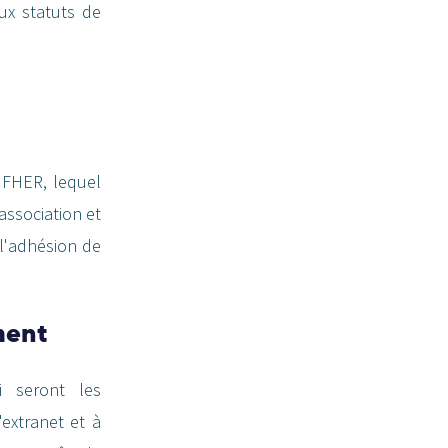
ux statuts de
e FHER, lequel
association et
 l'adhésion de
ment
i seront les
extranet et à