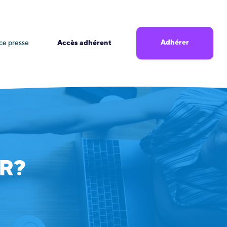
Adhérer
ce presse
Accès adhérent
ER?