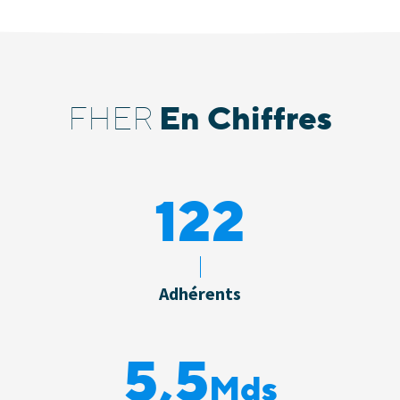
En Chiffres
FHER
123
Adhérents
5,6
Mds