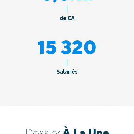
de CA
15 345
Salariés
À La Une
Dossier