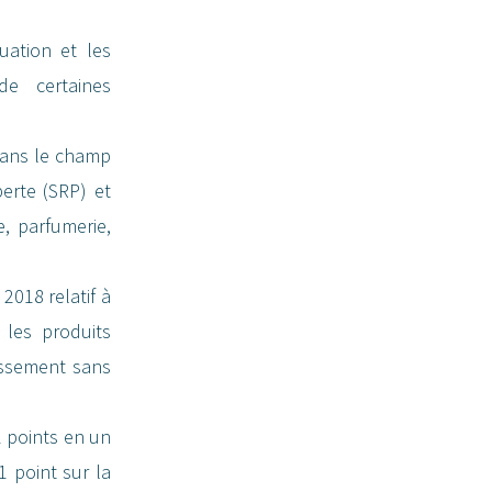
uation et les
de certaines
 dans le champ
perte (SRP) et
, parfumerie,
2018 relatif à
les produits
issement sans
 points en un
1 point sur la