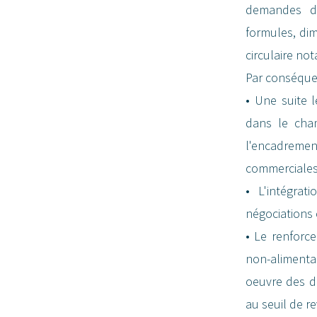
demandes de
formules, dim
circulaire no
Par conséque
• Une suite l
dans le cha
l'encadremen
commerciales 
• L'intégra
négociations
• Le renforc
non-alimenta
oeuvre des di
au seuil de r