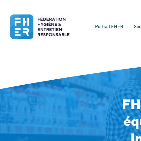
Portrait FHER
Sec
FH
éq
I