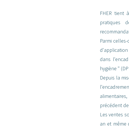
FHER tient à
pratiques d
recommandat
Parmi celles-
d'application
dans l'encad
hygiène " (DP
Depuis la mis
l'encadreme
alimentaires
précédent de
Les ventes s
an et même de