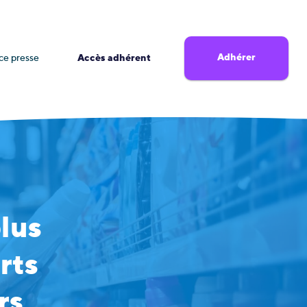
Adhérer
ce presse
Accès adhérent
lus
rts
rs