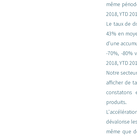
même période
2018, YTD 201
Le taux de d
43% en moyenn
d'une accumul
-70%, -80% vo
2018, YTD 201
Notre secteur
afficher de t
constatons 
produits.
L'accélérat
dévalorise le
même que des