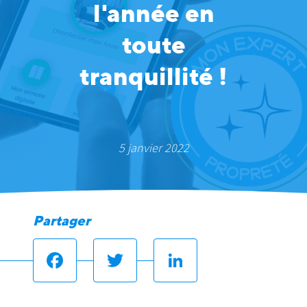
l'année en
toute
tranquillité !
5 janvier 2022
Partager
Facebook
Twitter
LinkedIn