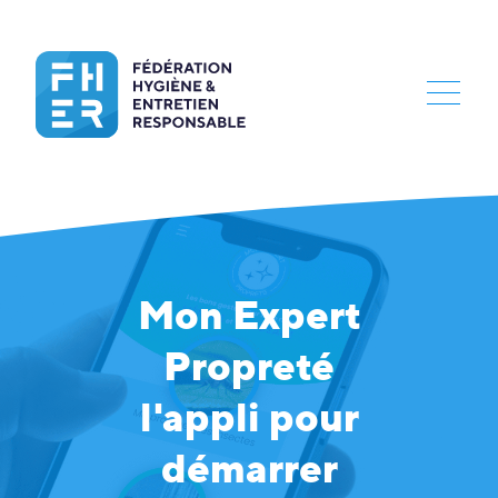
Mon Expert
Propreté
l'appli pour
démarrer