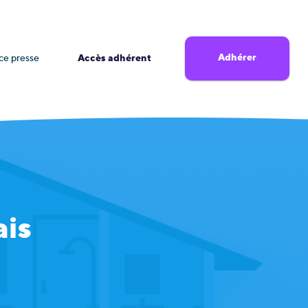
Adhérer
ce presse
Accès adhérent
ais