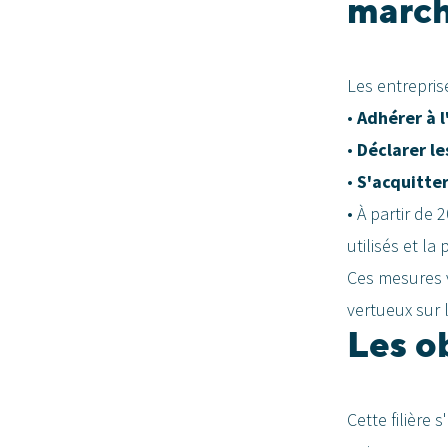
marc
Les entrepris
•
Adhérer à 
•
Déclarer l
•
S'acquitter
• À partir de 
utilisés et l
Ces mesures v
vertueux sur 
Les o
Cette filière