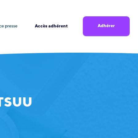
Adhérer
ce presse
Accès adhérent
 TSUU