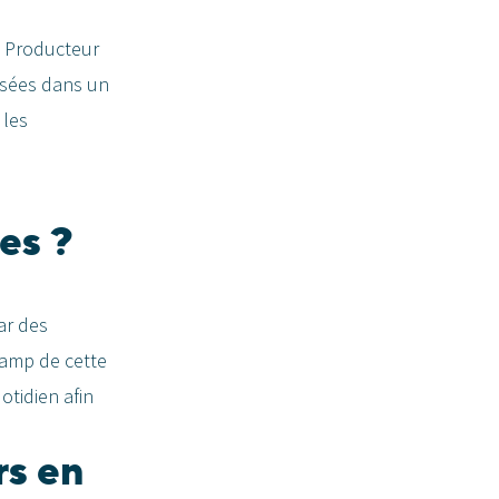
du Producteur
lisées dans un
 les
es ?
ar des
hamp de cette
otidien afin
rs en