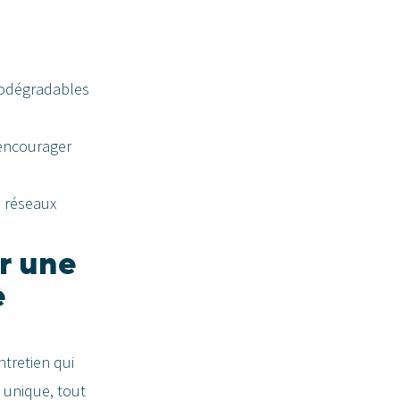
biodégradables
 encourager
s réseaux
r une
e
ntretien qui
 unique, tout