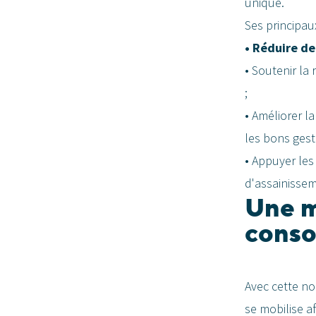
unique.
Ses principaux
• Réduire de
• Soutenir la
;
• Améliorer l
les bons geste
• Appuyer les
d'assainissem
Une m
conso
Avec cette nou
se mobilise a