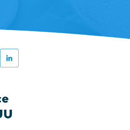
ter
LinkedIn
ce
SUU