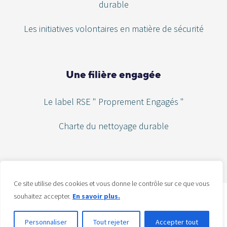
durable
Les initiatives volontaires en matière de sécurité
Une filière engagée
Le label RSE " Proprement Engagés "
Charte du nettoyage durable
Ce site utilise des cookies et vous donne le contrôle sur ce que vous
souhaitez accepter.
En savoir plus.
FHER © 2016 – 2026 – Tous droits réservés –
Mentions légales
–
Politique de confidentialité
Personnaliser
Tout rejeter
Accepter tout